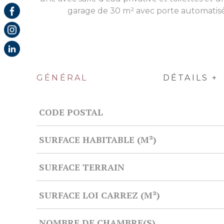
garage de 30 m² avec porte automatisée
GÉNÉRAL
DÉTAILS +
CODE POSTAL
Caractérisque
Valeurs
SURFACE HABITABLE (M²)
SURFACE TERRAIN
SURFACE LOI CARREZ (M²)
NOMBRE DE CHAMBRE(S)