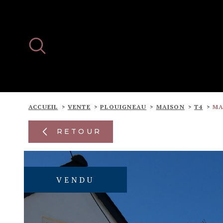
Aller
Aller
Aller
Aller
à
à
au
au
:
la
menu
contenu
recherche
principal
ACCUEIL
VENTE
PLOUIGNEAU
MAISON
T4
MA
RETOUR
VENDU