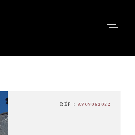
ACHETER
VENDRE
ESTIMEZ
BIENS VEND
AGENCE
RÉF :
AV09062022
CONTACT