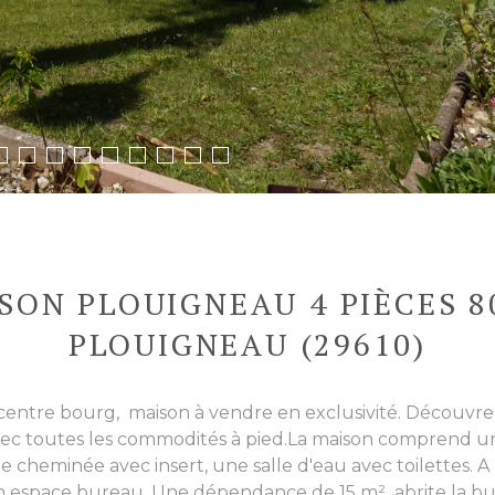
SON PLOUIGNEAU 4 PIÈCES 8
PLOUIGNEAU (29610)
 centre bourg, maison à vendre en exclusivité. Découvre
ec toutes les commodités à pied.La maison comprend un
cheminée avec insert, une salle d'eau avec toilettes. A 
t un espace bureau. Une dépendance de 15 m² abrite la b