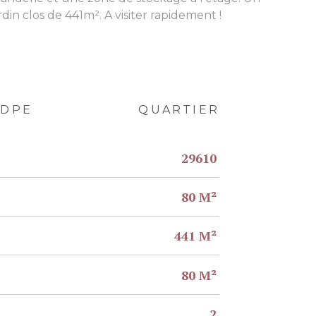
n clos de 441m². A visiter rapidement !
DPE
QUARTIER
29610
80 M²
441 M²
80 M²
2