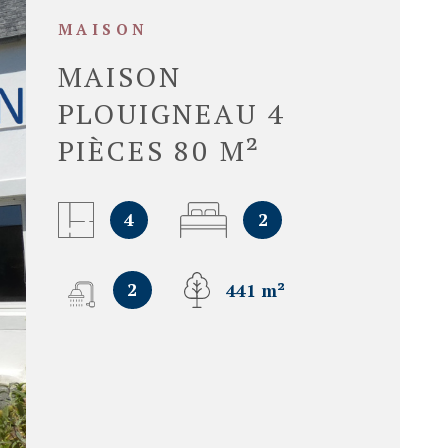
MAISON
MAISON
PLOUIGNEAU 4
PIÈCES 80 M²
4
2
2
441 m²