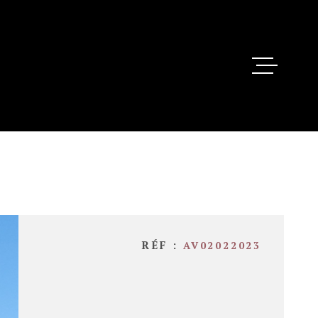
ACHETER
VENDRE
ESTIMEZ
BIENS VEND
AGENCE
RÉF :
AV02022023
CONTACT