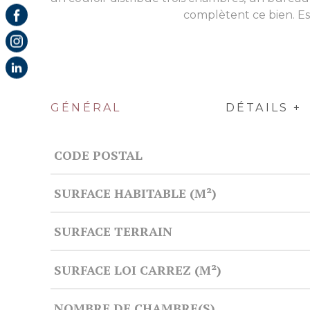
complètent ce bien. Es
GÉNÉRAL
DÉTAILS +
CODE POSTAL
Caractérisque
Valeurs
SURFACE HABITABLE (M²)
SURFACE TERRAIN
SURFACE LOI CARREZ (M²)
NOMBRE DE CHAMBRE(S)