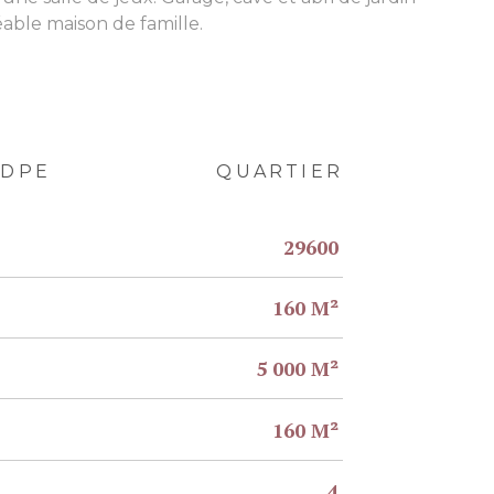
able maison de famille.
DPE
QUARTIER
29600
160 M²
5 000 M²
160 M²
4