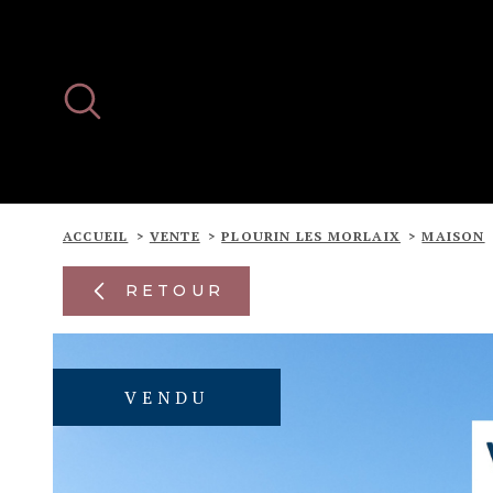
Aller
Aller
Aller
Aller
à
à
au
au
:
la
menu
contenu
recherche
principal
ACCUEIL
VENTE
PLOURIN LES MORLAIX
MAISON
RETOUR
VENDU