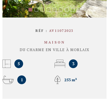
RÉF :
AV11072023
MAISON
DU CHARME EN VILLE À MORLAIX
5
3
1
253 m²