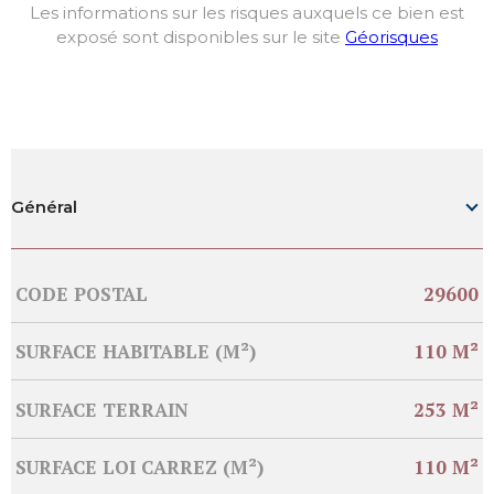
Les informations sur les risques auxquels ce bien est
exposé sont disponibles sur le site
Géorisques
Général
Caractérisque
Valeurs
CODE POSTAL
29600
SURFACE HABITABLE (M²)
110 M²
SURFACE TERRAIN
253 M²
SURFACE LOI CARREZ (M²)
110 M²