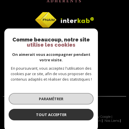
ADHÉRENTS
Comme beaucoup, notre site
utilise les cookies
On aimerait vous accompagner pendant
votre visite.
En poursuivant, vous acceptez l'utilisation des
cookies par ce site, afin de vous proposer des
contenus adaptés et réaliser des statistiques !
PARAMÉTRER
TOUT ACCEPTER
© 2026 | Tous droits réservés | Traduction powered by Google |
Nos Honoraires
Plan Du Site
Mentions Légales
Admin
Nos Liens
Politique RGPD
Cookies