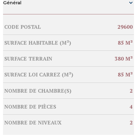
Général
Caractérisque
Valeurs
CODE POSTAL
29600
SURFACE HABITABLE (M²)
85 M²
SURFACE TERRAIN
380 M²
SURFACE LOI CARREZ (M²)
85 M²
NOMBRE DE CHAMBRE(S)
2
NOMBRE DE PIÈCES
4
NOMBRE DE NIVEAUX
2